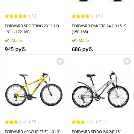
(
6
)
(
2
)
FORWARD SPORTING 29" 2.1 D
FORWARD DAKOTA 24 2.0 15" S
19" L (172-180)
(150-165)
Мало
Мало
945 руб.
686 руб.
(
35
)
(
51
)
FORWARD APACHE 27.5" 1.0 19"
FORWARD SEIDO 2,0 24" 15"