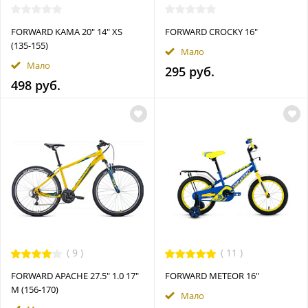
FORWARD KAMA 20" 14" XS
FORWARD CROCKY 16"
(135-155)
Мало
Мало
295 руб.
498 руб.
(
9
)
(
11
)
FORWARD APACHE 27.5" 1.0 17"
FORWARD METEOR 16"
M (156-170)
Мало