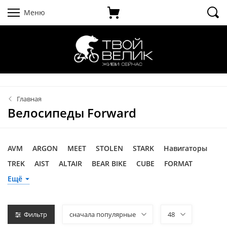
Меню
Главная
Велосипеды Forward
AVM
ARGON
MEET
STOLEN
STARK
Навигаторы
TREK
AIST
ALTAIR
BEAR BIKE
CUBE
FORMAT
FORWARD
FOXX
MERIDA
NOVATRACK
PRIDE
Ещё
SPECIALIZED
STINGER
RACER
ELTRECO
RITMA
KROSS
ВЕЛОКОМИССИОНКА
MIKADO
SILVERBACK
Фильтр
сначала популярные
48