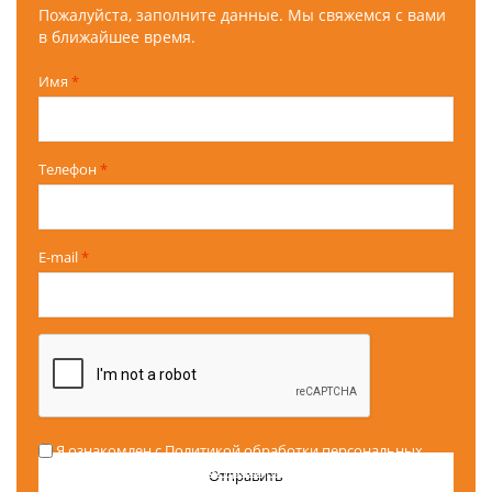
Пожалуйста, заполните данные. Мы свяжемся с вами
в ближайшее время.
Имя
*
Телефон
*
E-mail
*
Я ознакомлен с
Политикой обработки персональных
данных
и
мне разъяснены права, связанные с обработкой
персональных данных, механизм их реализации, а также