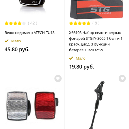
(
42
)
(
8
)
Велоспидометр ATECH TU13
Х66193 Набор велосипедных
фонарей STG JY-3005 1 бел. и 1
Мало
краcy. диод, 3 функции,
45.80 руб.
батарея: CR2032*2/
Мало
19.80 руб.