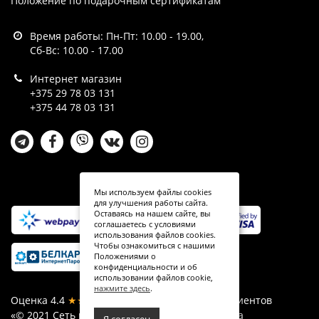
Положение по подарочным сертификатам
Время работы: Пн-Пт: 10.00 - 19.00,
Сб-Вс: 10.00 - 17.00
Интернет магазин
+375 29 78 03 131
+375 44 78 03 131
Мы используем файлы cookies
для улучшения работы сайта.
Оставаясь на нашем сайте, вы
соглашаетесь с условиями
использования файлов cookies.
Чтобы ознакомиться с нашими
Положениями о
конфиденциальности и об
использовании файлов cookie,
нажмите здесь
.
Оценка
4.4
★★★★★
на основе
отзывов
52
клиентов
«© 2021 Сеть магазинов Твой Велик. Все права