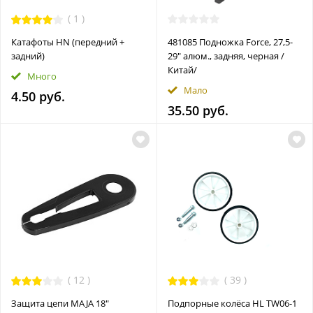
(
1
)
Катафоты HN (передний +
481085 Подножка Force, 27,5-
задний)
29" алюм., задняя, черная /
Китай/
Много
Мало
4.50 руб.
35.50 руб.
(
12
)
(
39
)
Защита цепи MAJA 18"
Подпорные колёса HL TW06-1