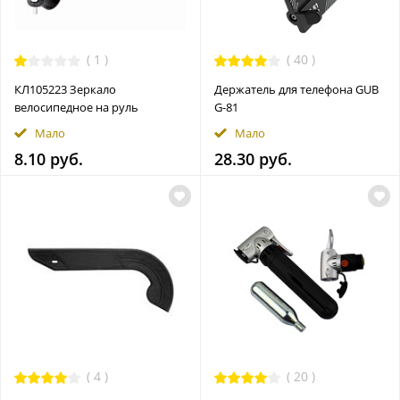
(
1
)
(
40
)
КЛ105223 Зеркало
Держатель для телефона GUB
велосипедное на руль
G-81
Мало
Мало
8.10 руб.
28.30 руб.
(
4
)
(
20
)