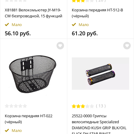
Х81881 Велокомьютер JY-M19-
Корзина передняя HT-512-B
CW безпроводной, 15 функций
(чёрный)
Мало
Мало
56.10 руб.
61.20 руб.
(
13
)
Корзина передняя HT-022
25522-0000 Грипсы
(чёрный)
велосипедные Specialized
DIAMOND KUSH GRIP BLK/OIL
Мало
SLICK DH STAR RINGZ