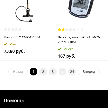
(
3
)
Насос BETO CMP-151SG1
Велоспидометр ATECH MCX-
232 MB-10AT
Мало
Много
73.80 руб.
167 руб.
Назад
1
2
3
4
24
Вперед
Помощь