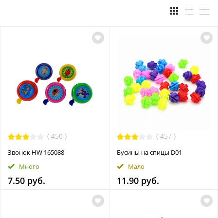
Велорюкзаки/велосумки/чехлы/держатели
Кресла детские велосипедные/крепления велокресел
Оборудование для хранения/перевозки велосипедов
Освещение/фонари/катафоты/комплектующие
Фляги/флягодержатели/крепления флягодержателей
Велокомпьютеры/велоспидометры/комплектующие
Аксессуары/разное
Велокорзины/крепления корзин/кофры
Грипсы/обмотка руля/рога/вставки в грипсы
(
450
)
(
457
)
Насосы/комплектующие
Звонок HW 165088
Бусины на спицы D01
Защиты для комплектующих велосипеда
Много
Мало
Подножки/пеги/рукоятки для самоката
7.50 руб.
11.90 руб.