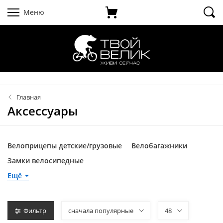
Меню
Главная
Аксессуары
Велоприцепы детские/грузовые
Велобагажники
Замки велосипедные
Подпорные колёса/родительские ручки
Ещё
Багажники/комплектующие к багажникам
Грязезащитные щитки/брызговики
Фильтр
сначала популярные
48
Звонки/сигналы/зеркала для велосипедов