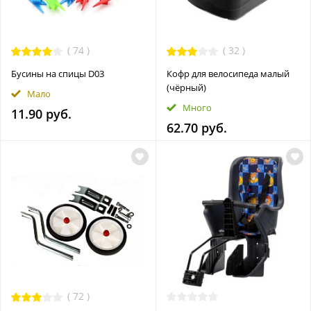
(
74
)
(
32
)
Бусины на спицы D03
Кофр для велосипеда малый
(чёрный)
Мало
Много
11.90 руб.
62.70 руб.
(
72
)