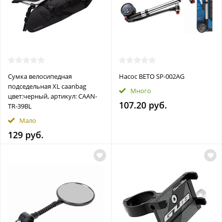
Сумка велосипедная
Насос BETO SP-002AG
подседельная XL caanbag
Много
цвет:черный, артикул: CAAN-
107.20 руб.
TR-39BL
Мало
129 руб.