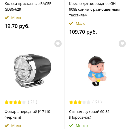
Колеса приставные RACER
Кресло детское заднее GH-
GD36-629
908E синие, с разноцветным
текстилем
Мало
Мало
19.70 руб.
109.70 руб.
(
21
)
(
61
)
Фонарь передний JY-7110
Сигнал звуковой 60-82
(чёрный)
(Поросенок)
Мало
Много