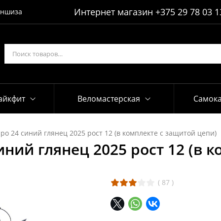
Интернет магазин
+375 29 78 03 1
ншиза
айкфит
Веломастерская
Самок
po 24 синий глянец 2025 рост 12 (в комплекте с защитой цепи)
иний глянец 2025 рост 12 (в 
(
87
)