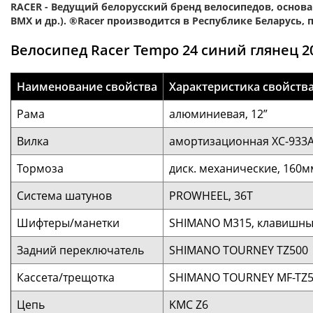
RACER - Ведущий белорусский бренд велосипедов, основ
BMX и др.). ®Racer производится в Республике Беларусь
Велосипед Racer Tempo 24 синий глянец 20
Наименование свойства
Характеристика свойств
Рама
алюминиевая, 12”
Вилка
амортизационная XC-933AD
Тормоза
диск. механические, 160м
Система шатунов
PROWHEEL, 36Т
Шифтеры/манетки
SHIMANO M315, клавишные
Задний переключатель
SHIMANO TOURNEY TZ500
Кассета/трещотка
SHIMANO TOURNEY MF-TZ
Цепь
KMC Z6