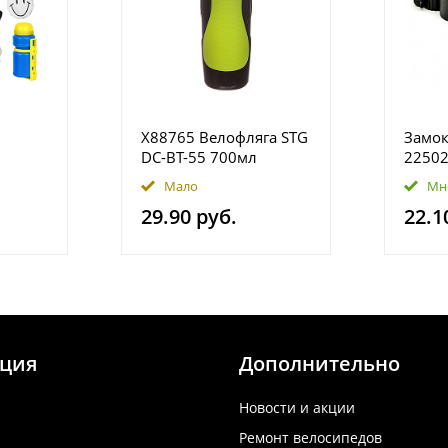
Х88765 Велофляга STG
Замок
DC-BT-55 700мл
22502
защитной крышкой
Мало
Мн
черн/зеленая.
29.90 руб.
22.1
ция
Дополнительно
Новости и акции
Ремонт велосипедов