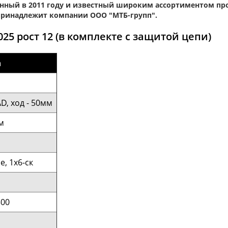
анный в 2011 году и известный широким ассортиментом про
, принадлежит компании ООО "МТБ-групп".
25 рост 12 (в комплекте с защитой цепи)
а
, ход - 50мм
м
, 1х6-ск
500