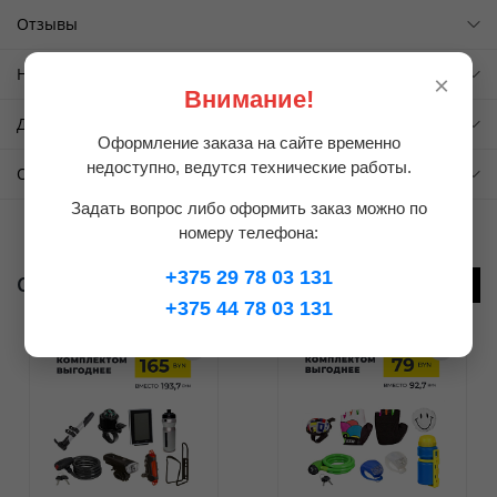
Отзывы
НАЛИЧИЕ НА НАЧАЛО ДНЯ
×
Внимание!
Доставка
Оформление заказа на сайте временно
недоступно, ведутся технические работы.
Оплата
Задать вопрос либо оформить заказ можно по
номеру телефона:
+375 29 78 03 131
С этим велосипедом покупают
+375 44 78 03 131