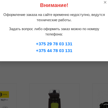
×
анный в 2011 году и известный широким ассортиментом про
Внимание!
, принадлежит компании ООО "МТБ-групп".
Оформление заказа на сайте временно недоступно, ведутся
-зеленый рост 18
технические работы.
Задать вопрос либо оформить заказ можно по номеру
телефона:
ристики и комплектацию товара, без предварительного уведом
+375 29 78 03 131
писании технических характеристик. Актуальные сведения про
+375 44 78 03 131