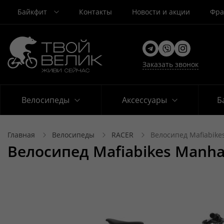
Байкфит
Контакты
Новости и акции
Фра
Заказать звонок
Велосипеды
Аксессуары
Б
Главная
Велосипеды
RACER
Велосипед Mafiabike
Велосипед Mafiabikes Manha