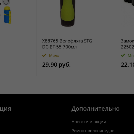
Х88765 Велофляга STG
Замок
DC-BT-55 700мл
22502
защитной крышкой
Мало
Мн
черн/зеленая.
29.90 руб.
22.1
ция
Дополнительно
Новости и акции
Ремонт велосипедов