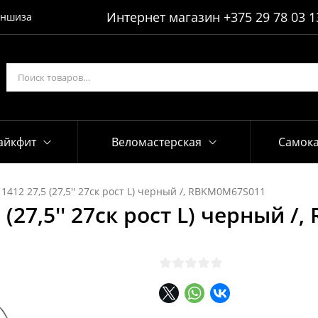
Интернет магазин
+375 29 78 03 1
ншиза
айкфит
Веломастерская
Самок
412 27,5 (27,5'' 27ск рост L) черный /, RBKM0M67S011
(27,5'' 27ск рост L) черный 