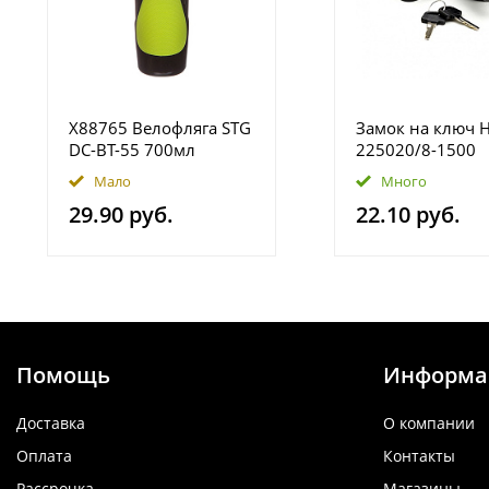
Х88765 Велофляга STG
Замок на ключ 
DC-BT-55 700мл
225020/8-1500
защитной крышкой
Мало
Много
черн/зеленая.
29.90 руб.
22.10 руб.
Помощь
Информа
Доставка
О компании
Оплата
Контакты
Рассрочка
Магазины