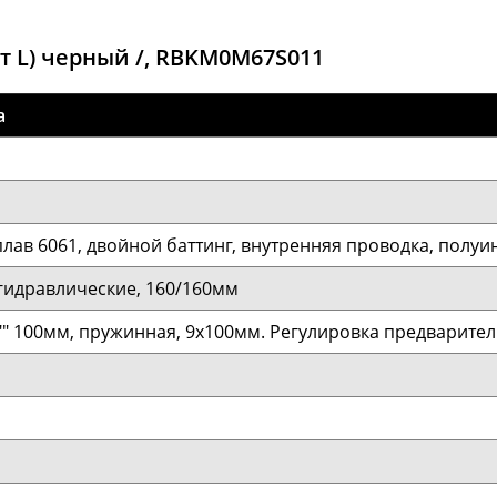
ост L) черный /, RBKM0M67S011
а
плав 6061, двойной баттинг, внутренняя проводка, полу
гидравлические, 160/160мм
"" 100мм, пружинная, 9x100мм. Регулировка предварител